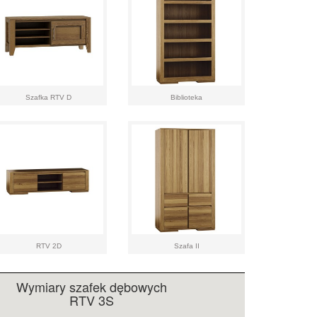
Szafka RTV D
Biblioteka
RTV 2D
Szafa II
Wymiary szafek dębowych
RTV 3S