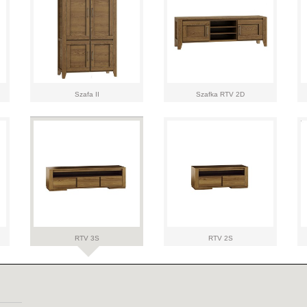
Szafa II
Szafka RTV 2D
RTV 3S
RTV 2S