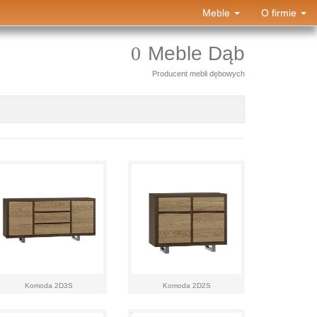
Meble
O firmie
Meble Dąb
Producent mebli dębowych
Komoda 2D3S
Komoda 2D2S