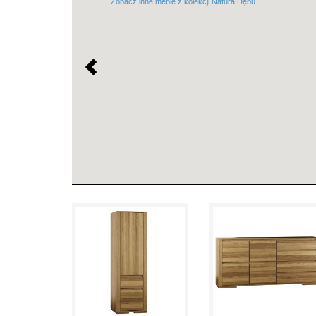
Zobacz inne meble z kolekcji Natura Dębu.