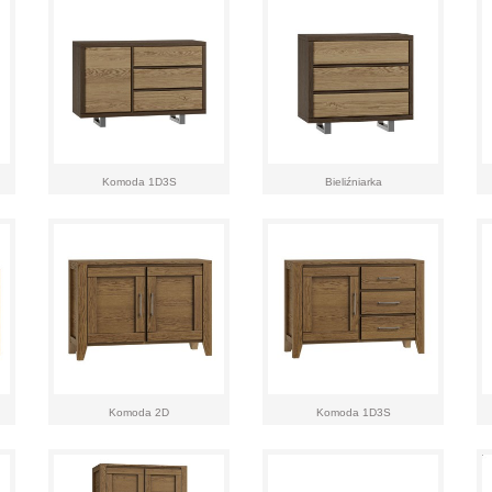
Komoda 1D3S
Bieliźniarka
Komoda 2D
Komoda 1D3S