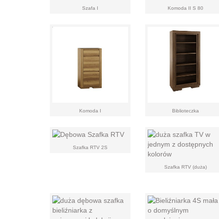
Szafa I
Komoda II S 80
Komoda I
Biblioteczka
Szafka RTV 2S
Szafka RTV (duża)