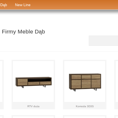
 Dąb
New Line
- Firmy Meble Dąb
aaa
RTV duża
Komoda 3D3S