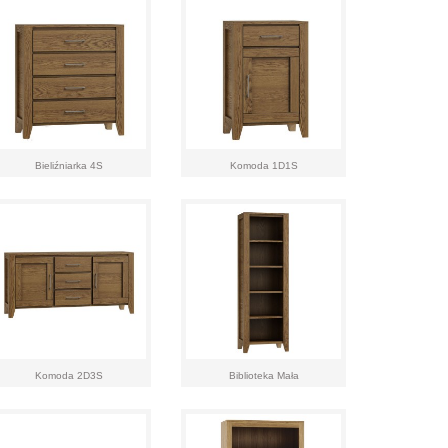
Bieliźniarka 4S
Komoda 1D1S
Komoda 2D3S
Biblioteka Mała