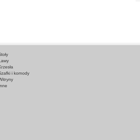
Stoły
Ławy
Krzesła
Szafki i komody
Witryny
Inne