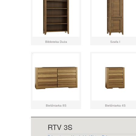
Biblioteka Duża
Szafa I
Bieliźniarka 8S
Bieliźniarka 4S
RTV 3S