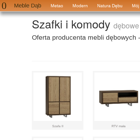
Meble Dąb
Metao
Modern
Natura Dębu
Mój
Szafki i komody
dębowe
Oferta producenta mebli dębowych 
Szafa II
RTV mała