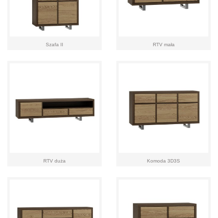
Szafa II
RTV mała
RTV duża
Komoda 3D3S