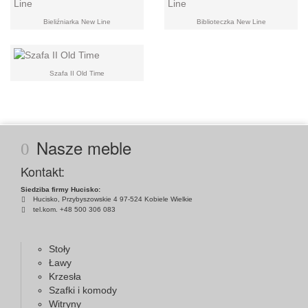
Bieliźniarka New Line
Biblioteczka New Line
Szafa II Old Time
Nasze meble
Kontakt:
Siedziba firmy Hucisko:
Hucisko, Przybyszowskie 4 97-524 Kobiele Wielkie
tel.kom. +48 500 306 083
Stoły
Ławy
Krzesła
Szafki i komody
Witryny