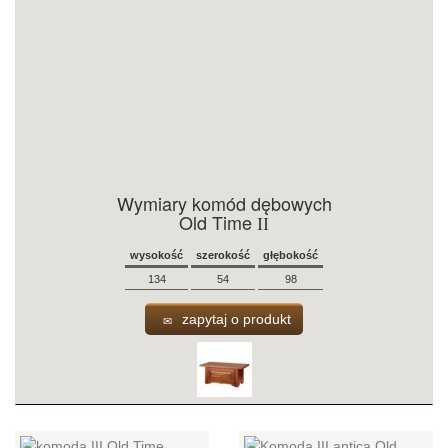
Wymiary komód dębowych
Old Time
II
wysokość
szerokość
głębokość
134
54
98
zapytaj o produkt