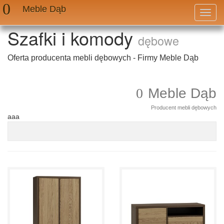
Meble Dąb
Przeł
nawig
Szafki i komody
dębowe
Oferta producenta mebli dębowych - Firmy Meble Dąb
Meble Dąb
Producent mebli dębowych
aaa