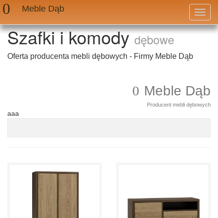
Meble Dąb
Przeł
nawig
Szafki i komody
dębowe
Oferta producenta mebli dębowych - Firmy Meble Dąb
Meble Dąb
Producent mebli dębowych
aaa