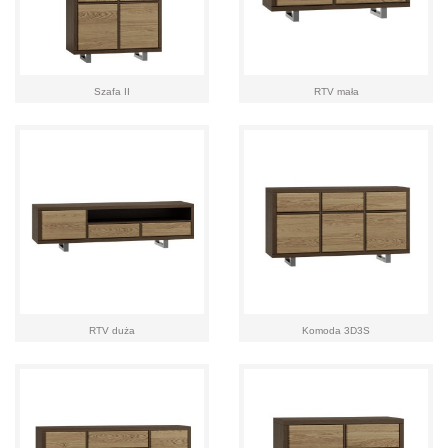
Szafa II
RTV mała
RTV duża
Komoda 3D3S