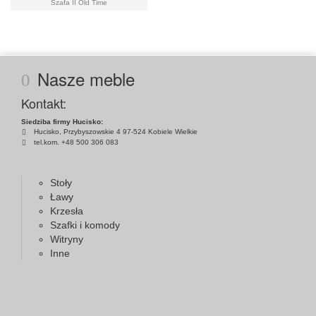
Szafa II Old Time
Nasze meble
Kontakt:
Siedziba firmy Hucisko:
Hucisko, Przybyszowskie 4 97-524 Kobiele Wielkie
tel.kom. +48 500 306 083
Stoły
Ławy
Krzesła
Szafki i komody
Witryny
Inne