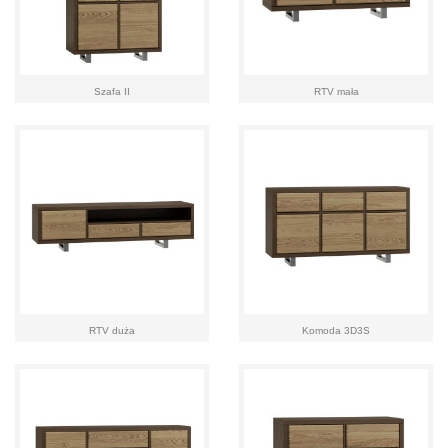
Szafa II
RTV mała
RTV duża
Komoda 3D3S