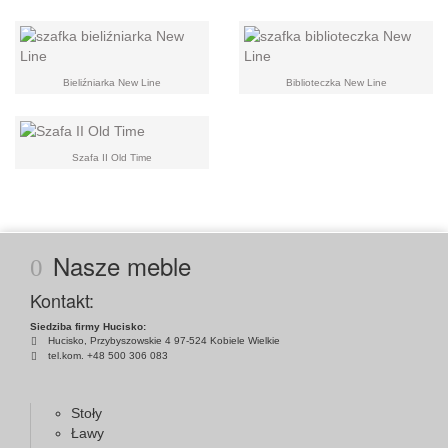
Bieliźniarka New Line
Biblioteczka New Line
Szafa II Old Time
Nasze meble
Kontakt:
Siedziba firmy Hucisko:
Hucisko, Przybyszowskie 4 97-524 Kobiele Wielkie
tel.kom. +48 500 306 083
Stoły
Ławy