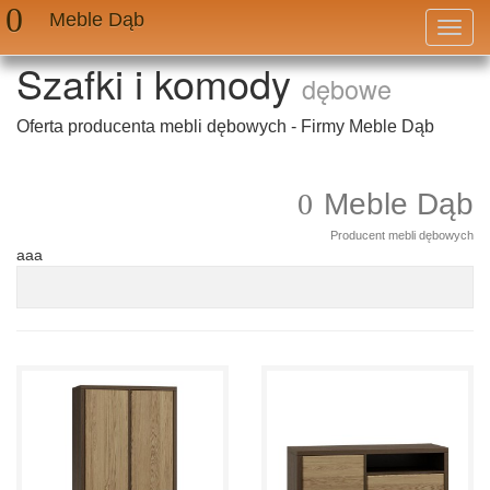
Meble Dąb
Przeł
nawig
Szafki i komody
dębowe
Oferta producenta mebli dębowych - Firmy Meble Dąb
Meble Dąb
Producent mebli dębowych
aaa