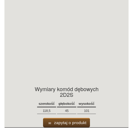
Wymiary komód dębowych
2D2S
szerokość
głębokość
wysokość
118,5
45
101
zapytaj o produkt