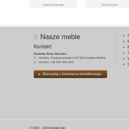
Ławostół Bartek
Stół Boromir
Nasze meble
Kontakt:
Siedziba firmy Hucisko:
Hucisko, Przybyszowskie 4 97-524 Kobiele Wielkie
tel.kom. +48 500 306 083
Skorzystaj z formularza kontaktowego
© 2004 - 2026 Meble Dąb