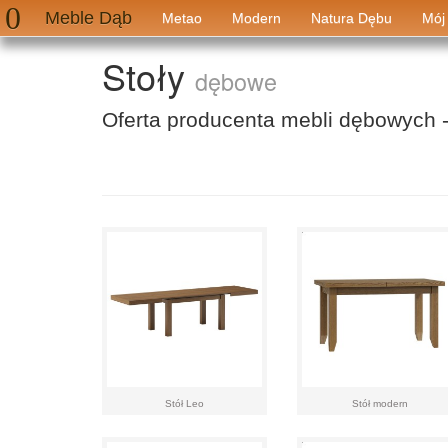
Meble Dąb
Metao
Modern
Natura Dębu
Mój
Stoły
dębowe
Oferta producenta mebli dębowych 
Stół Leo
Stół modern