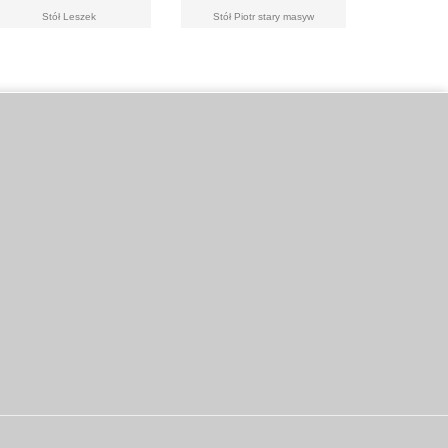
Stół Leszek
Stół Piotr stary masyw