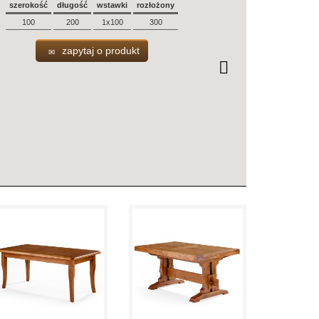
szerokość
długość
wstawki
rozłożony
100
200
1x100
300
zapytaj o produkt