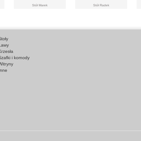
Stół Marek
Stół Radek
Stoły
Ławy
Krzesła
Szafki i komody
Witryny
Inne