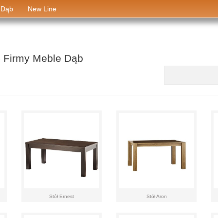
 Dąb
New Line
- Firmy Meble Dąb
aaa
Stół Ernest
Stół Aron